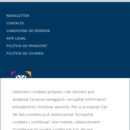
NEWSLETTER
CONTACTE
CONDICIONS DE RESERVA
AVÍS LEGAL
POLÍTICA DE PRIVACITAT
POLÍTICA DE COOKIES
Utilitzem cookies pròpies i de tercers per
analitzar la seva navegació, recopilar informació
estadística i mostrar anuncis. Per a acceptar l’ús
de les cookies pot seleccionar ‘Acceptar
cookies i continuar’. Així mateix, seleccionant
‘Configuració’ podrà configurar l’ús de les