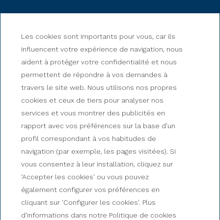
Les cookies sont importants pour vous, car ils
influencent votre expérience de navigation, nous
aident à protéger votre confidentialité et nous
permettent de répondre à vos demandes à
travers le site web. Nous utilisons nos propres
cookies et ceux de tiers pour analyser nos
services et vous montrer des publicités en
rapport avec vos préférences sur la base d'un
profil correspondant à vos habitudes de
HOTEL & SPA NIUNIT
navigation (par exemple, les pages visitées). Si
Ctra.General del Serrat s/n - El Serrat, Andorra
vous consentez à leur installation, cliquez sur
+376 735 735
'Accepter les cookies' ou vous pouvez
contact@hotelniunit.com
également configurer vos préférences en
cliquant sur 'Configurer les cookies'. Plus
COMMENT ARRIVER?
d'informations dans notre Politique de cookies