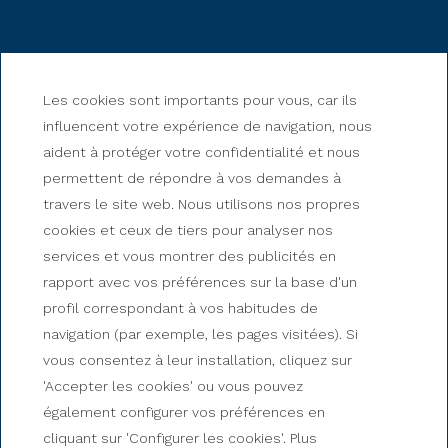
Les cookies sont importants pour vous, car ils
influencent votre expérience de navigation, nous
aident à protéger votre confidentialité et nous
permettent de répondre à vos demandes à
travers le site web. Nous utilisons nos propres
cookies et ceux de tiers pour analyser nos
services et vous montrer des publicités en
rapport avec vos préférences sur la base d'un
profil correspondant à vos habitudes de
HOTEL & SPA NIUNIT
navigation (par exemple, les pages visitées). Si
Ctra.General del Serrat s/n - El Serrat, Andorra
vous consentez à leur installation, cliquez sur
+376 735 735
'Accepter les cookies' ou vous pouvez
contact@hotelniunit.com
également configurer vos préférences en
cliquant sur 'Configurer les cookies'. Plus