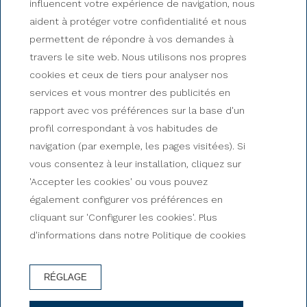
influencent votre expérience de navigation, nous
aident à protéger votre confidentialité et nous
permettent de répondre à vos demandes à
travers le site web. Nous utilisons nos propres
cookies et ceux de tiers pour analyser nos
services et vous montrer des publicités en
Un séjour plein de confort
rapport avec vos préférences sur la base d'un
Services de l'Hotel & Spa
profil correspondant à vos habitudes de
navigation (par exemple, les pages visitées). Si
Niunit
vous consentez à leur installation, cliquez sur
'Accepter les cookies' ou vous pouvez
également configurer vos préférences en
cliquant sur 'Configurer les cookies'. Plus
d'informations dans notre Politique de cookies
RÉGLAGE
RÉSERVATION D'HÔTEL