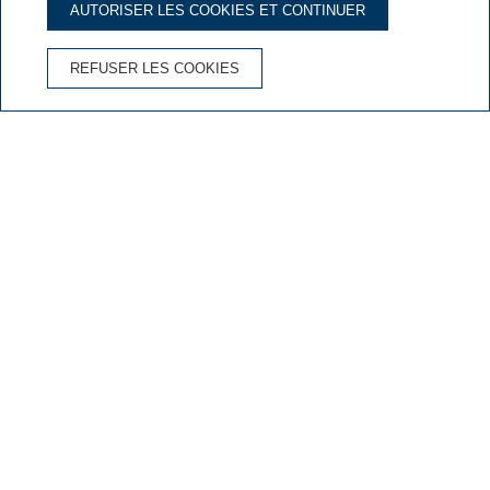
AUTORISER LES COOKIES ET CONTINUER
AVANTAGES DE RÉSERVER SUR LE SITE OFFICIEL
REFUSER LES COOKIES
Annulation gratuite
Le meilleur prix garanti
Wifi gratuit
Découvrez les services de l'hôtel
Services de l'Hotel & Spa Niunit
Hotel & Spa Niunit
dispose d'installations pour se
sentir à la maison, où la nature et la détente sont
le dénominateur commun dans tous les aspects
de l'hôtel.