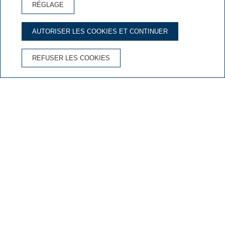
RÉGLAGE
RÉSERVATION D'HÔTEL
AUTORISER LES COOKIES ET CONTINUER
AVANTAGES DE RÉSERVER SUR LE SITE OFFICIEL
REFUSER LES COOKIES
Annulation gratuite
Le meilleur prix garanti
Wifi gratuit
Chambres de l'Hotel & Spa Niunit
Chambre Individuelle
Chambre
Personnes
Lit
25 m2
1 personne
1 lit