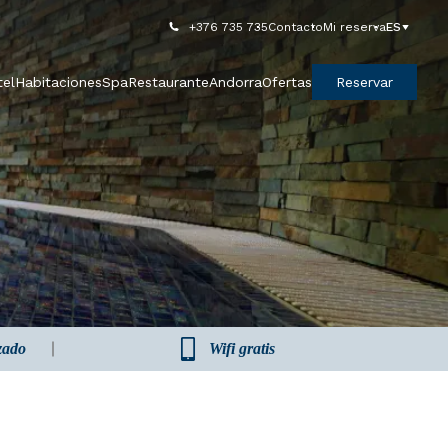
+376 735 735
Contacto
Mi reserva
ES
tel
Habitaciones
Spa
Restaurante
Andorra
Ofertas
Reservar
zado
Wifi gratis