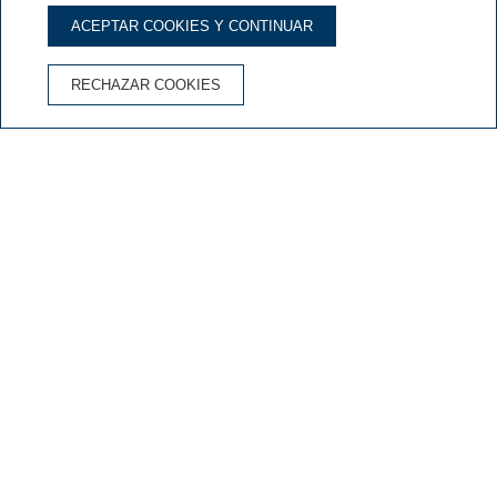
ACEPTAR COOKIES Y CONTINUAR
VENTAJAS DE RESERVAR EN LA WEB OFICIAL
RECHAZAR COOKIES
Cancelación gratuita
Mejor precio garantizado
Wifi gratis
Galería
Descubre todas las imágenes del Hotel
& Spa Niunit
Descubre el encanto de nuestro hotel en el Serrat-
Ordino a través de nuestra galería de imágenes.
Déjate llevar por la belleza de los paisajes